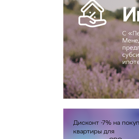
И
С «П
Мене
предл
субс
ипоте
Дисконт -7% на поку
квартиры для