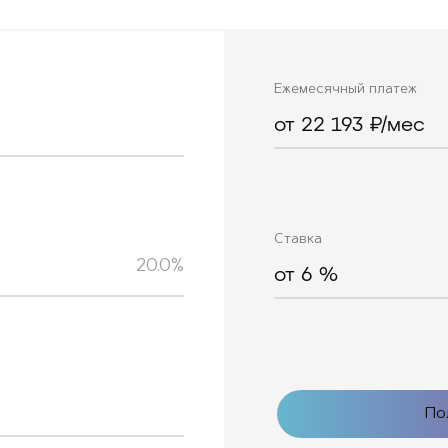
Ежемесячный платеж
от 22 193 ₽/мес
Ставка
20.0%
от
6
%
По