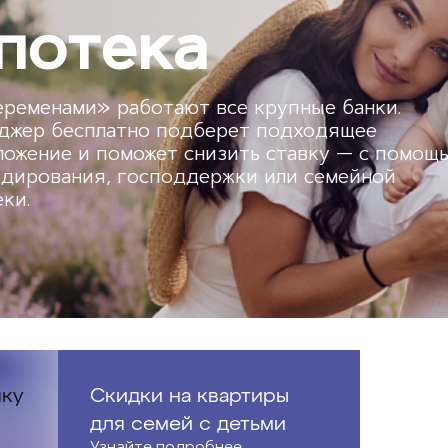
потека
еременами» работают все крупные банки.
джер бесплатно подберет подходящее
ожение и поможет снизить ставку — с помощ
идирования, господдержки или семейной
ки.
пку
Скидки на квартиры
для семей с детьми