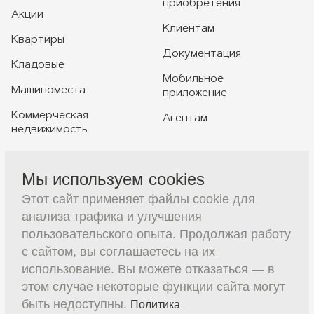
приобретения
Акции
Клиентам
Квартиры
Документация
Кладовые
Мобильное
Машиноместа
приложение
Коммерческая
Агентам
недвижимость
Мы используем cookies
+7 391 230-20-20
Этот сайт применяет файлы cookie для
sales@constructive-d.ru
анализа трафика и улучшения
пользовательского опыта. Продолжая работу
с сайтом, вы соглашаетесь на их
использование. Вы можете отказаться — в
этом случае некоторые функции сайта могут
быть недоступны.
Политика
(с) 2026 ООО Специализированный застройщик
Записаться на