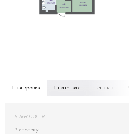
Планировка
План этажа
Генплан
Чи
6 369 000 ₽
В ипотеку: